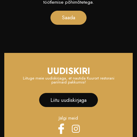
töötlemise põhimõtetega.
UUDISKIRI
Liituge meie uudiskirjaga, et nautida Kuurort restorani
parimaid pakkumisi!
Liitu uudiskirjaga
Jälgi meid