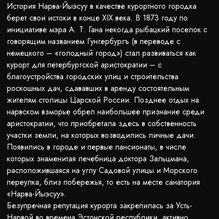
История Нарва-Йыэсуу в качестве курортного городка
берет свои истоки в конце XIX века. В 1873 году по
инициативе мэра А. Т. Гана некогда рыбацкий поселок с
говорящим названием Гунгербургъ (в переводе с
немецкого – «голодный город») стал развиваться как
курорт для петербургской аристократии – с
благоустройства городских улиц и строительства
роскошных дач, сдававших в аренду состоятельным
жителям столицы Царской России. Позднее отдых на
нарвском взморье обрел наибольшее признание среди
аристократии, что приобретала здесь в собственность
участки земли, на которых возводились личные дачи.
Появились в городе и первые пансионаты, в числе
которых знаменитая лечебница доктора Зальцмана,
расположившаяся на углу Садовой улицы и Морского
переулка, близ побережья, то есть на месте санатория
«Нарва-Йыэсуу».
Безупречная репутация курорта закрепилась за Усть-
Нарвой во времена Эстонской республики, активно