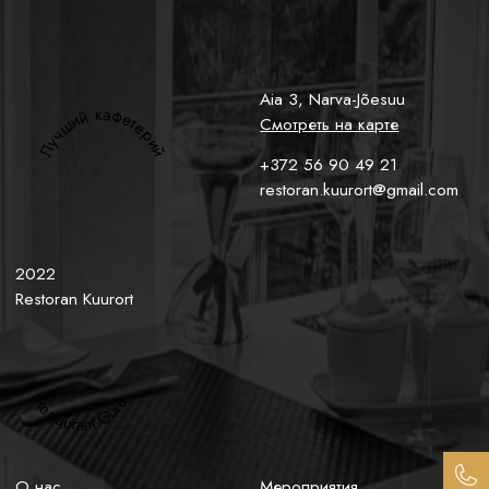
Aia 3, Narva-Jõesuu
Лучший кафетерий
Смотреть на карте
+372 56 90 49 21
restoran.kuurort@gmail.com
2022
Restoran Kuurort
Restaurant Guru
+37
О нас
Мероприятия